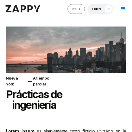
Entrar
ES
Nueva
A tiempo
—
York
parcial
Prácticas de
ingeniería
Lorem Ipsum
es simplemente texto ficticio utilizado en la