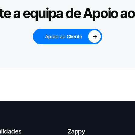
e a equipa de Apoio ao
Apoio ao Cliente
alidades
Zappy