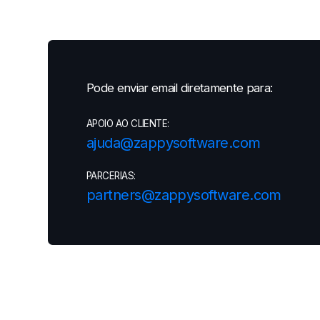
Pode enviar email diretamente para:
APOIO AO CLIENTE:
ajuda@zappysoftware.com
PARCERIAS:
partners@zappysoftware.com